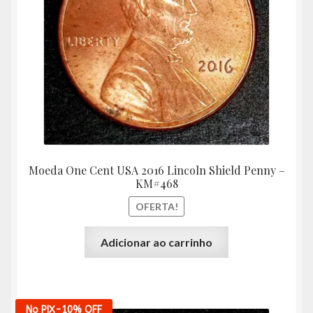
R$10,00.
R$9,00
Moeda One Cent USA 2016 Lincoln Shield Penny –
KM#468
OFERTA!
Adicionar ao carrinho
No PIX
-10%
OFF