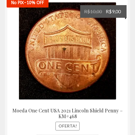
No PIX
-10%
OFF
O
O
R$
10,00
R$
9,00
preço
preço
original
atual
era:
é:
R$10,00.
R$9,00
Moeda One Cent USA 2021 Lincoln Shield Penny –
KM#468
OFERTA!