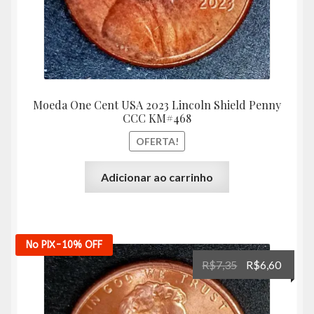
Moeda One Cent USA 2023 Lincoln Shield Penny
CCC KM#468
OFERTA!
Adicionar ao carrinho
No PIX
-10%
OFF
O
O
R$
7,35
R$
6,60
preço
preço
original
atual