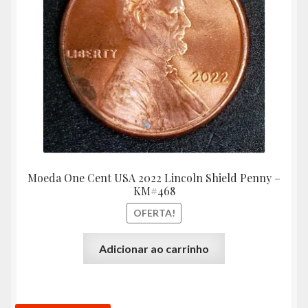
era:
é:
R$7,35.
R$6,60
Moeda One Cent USA 2022 Lincoln Shield Penny –
KM#468
OFERTA!
Adicionar ao carrinho