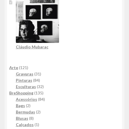
Cláudio Mubarac
121
Arte
121
produtos
31
Gravuras
31
84
produtos
Pinturas
84
produtos
32
Esculturas
32
135
produtos
BreShopping
135
produtos
84
Acessórios
84
2
produtos
Bags
2
produtos
2
Bermudas
2
8
produtos
Blusas
8
produtos
1
Calçados
1