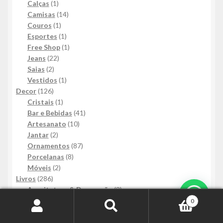
1
produto
Calças
1
produto
14
Camisas
14
1
produtos
Couros
1
produto
1
Esportes
1
produto
1
Free Shop
1
22
produto
Jeans
22
2
produtos
Saias
2
produtos
1
Vestidos
1
126
produto
Decor
126
produtos
1
Cristais
1
produto
41
Bar e Bebidas
41
10
produtos
Artesanato
10
2
produtos
Jantar
2
produtos
87
Ornamentos
87
8
produtos
Porcelanas
8
2
produtos
Móveis
2
286
produtos
Livros
286
produtos
2
Arquitetura & Decoração
2
Mais Informações
122
produtos
Romances e Contos
122
0
6
produtos
Autoajuda
6
Pesquisar
Pesquisar
produtos
36
Suspense e Mistério
36