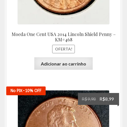
Moeda One Cent USA 2014 Lincoln Shield Penny –
KM#468
OFERTA!
Adicionar ao carrinho
No PIX
-10%
OFF
O
O
R$
9,98
R$
8,99
preço
preço
original
atual
era:
é:
R$9,98.
R$8,99