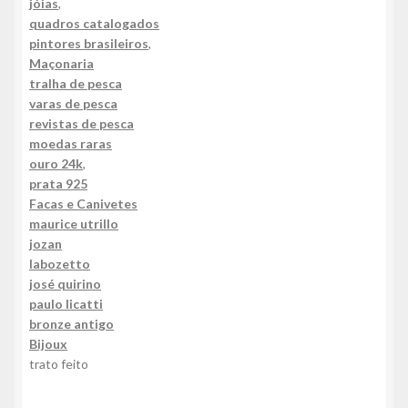
jóias
,
quadros catalogados
pintores brasileiros
,
Maçonaria
tralha de pesca
varas de pesca
revistas de pesca
moedas raras
ouro 24k
,
prata 925
Facas e Canivetes
maurice utrillo
jozan
labozetto
josé quirino
paulo licatti
bronze antigo
Bijoux
trato feito