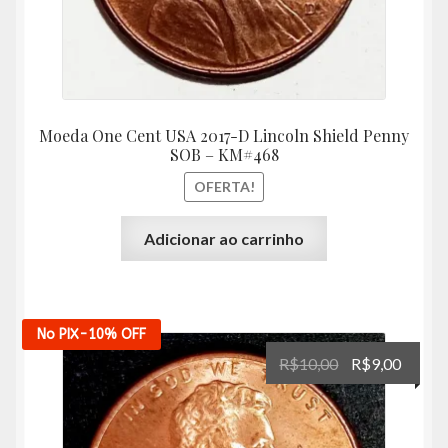
Moeda One Cent USA 2017-D Lincoln Shield Penny
SOB – KM#468
OFERTA!
Adicionar ao carrinho
No PIX
-10%
OFF
O
O
R$
10,00
R$
9,00
preço
preço
original
atual
era:
é: