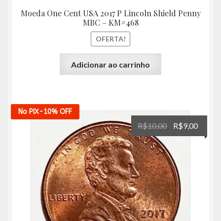
Moeda One Cent USA 2017 P Lincoln Shield Penny
MBC – KM#468
OFERTA!
Adicionar ao carrinho
No PIX
-10%
OFF
O
O
R$
10,00
R$
9,00
preço
preço
original
atual
era:
é:
R$10,00.
R$9,00