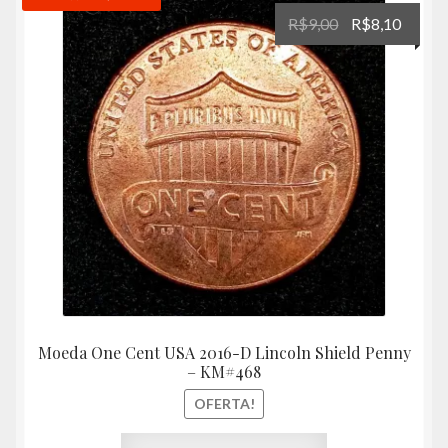
O
O
R$
9,00
R$
8,10
preço
preço
original
atual
era:
é:
R$9,00.
R$8,10
Moeda One Cent USA 2016-D Lincoln Shield Penny
– KM#468
OFERTA!