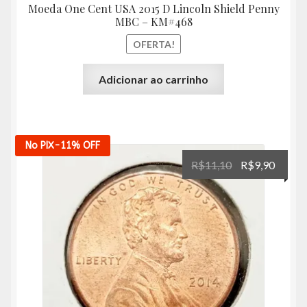
Moeda One Cent USA 2015 D Lincoln Shield Penny
MBC – KM#468
OFERTA!
Adicionar ao carrinho
No PIX
-11%
OFF
O
O
R$
11,10
R$
9,90
preço
preço
original
atual
era:
é:
R$11,10.
R$9,90