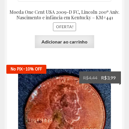
Moeda One Cent USA 2009-D FC, Lincoln 200º Aniv.
Nascimento e infância em Kentucky – KM#441
OFERTA!
Adicionar ao carrinho
No PIX
-10%
OFF
O
O
R$
4,44
R$
3,99
preço
preço
original
atual
era:
é:
R$4,44.
R$3,99