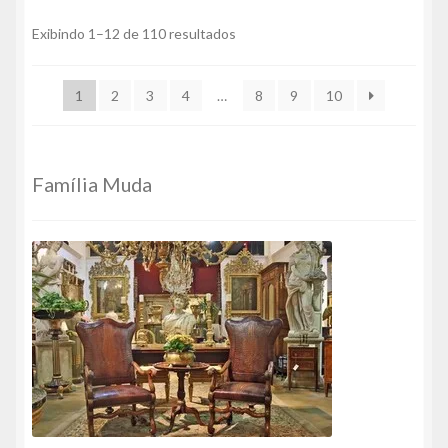
Classificado
Exibindo 1–12 de 110 resultados
por
mais
1
2
3
4
…
8
9
10
recente
Família Muda