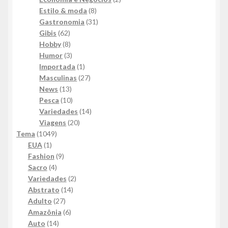
8
produtos
Estilo & moda
8
produtos
31
Gastronomia
31
62
produtos
Gibis
62
produtos
8
Hobby
8
produtos
3
Humor
3
produtos
1
Importada
1
produto
27
Masculinas
27
13
produtos
News
13
produtos
10
Pesca
10
produtos
14
Variedades
14
20
produtos
Viagens
20
1049
produtos
Tema
1049
1
produtos
EUA
1
produto
9
Fashion
9
4
produtos
Sacro
4
produtos
2
Variedades
2
14
produtos
Abstrato
14
27
produtos
Adulto
27
produtos
6
Amazônia
6
14
produtos
Auto
14