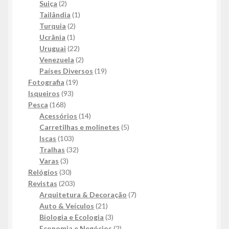
2
produtos
Suiça
2
produtos
1
Tailândia
1
2
produto
Turquia
2
1
produtos
Ucrânia
1
produto
22
Uruguai
22
produtos
2
Venezuela
2
produtos
19
Países Diversos
19
19
produtos
Fotografia
19
93
produtos
Isqueiros
93
168
produtos
Pesca
168
produtos
14
Acessórios
14
produtos
5
Carretilhas e molinetes
5
103
produtos
Iscas
103
produtos
32
Tralhas
32
3
produtos
Varas
3
produtos
30
Relógios
30
produtos
203
Revistas
203
produtos
7
Arquitetura & Decoração
7
21
produtos
Auto & Veículos
21
produtos
3
Biologia e Ecologia
3
produtos
2
Economia e Negócios
2