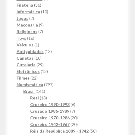
36
produtos
Filatelia
36
produtos
10
Informática
10
2
produtos
Jogos
2
produtos
9
Maçonaria
9
7
produtos
Religiosos
7
16
produtos
Toys
16
produtos
1
Veículos
1
produto
13
Antiguidades
13
10
produtos
Canetas
10
produtos
29
Cutelaria
29
produtos
13
Eletrônicos
13
22
produtos
Filmes
22
produtos
797
Numismática
797
141
produtos
Brasil
141
produtos
13
Real
13
produtos
6
Cruzeiro 1990-1993
6
7
produtos
Cruzado 1986-1989
7
produtos
20
Cruzeiro 1970-1986
20
produtos
20
Cruzeiro 1942-1967
20
produtos
58
Réis da República 1889 - 1942
58