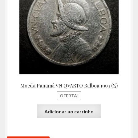
era:
é:
R$36,00.
R$17,
Moeda Panamá VN QVARTO Balboa 1993 (¼)
OFERTA!
Adicionar ao carrinho