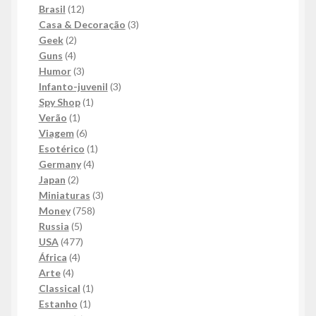
produtos
12
Brasil
12
produtos
3
Casa & Decoração
3
2
produtos
Geek
2
4
produtos
Guns
4
produtos
3
Humor
3
produtos
3
Infanto-juvenil
3
1
produtos
Spy Shop
1
1
produto
Verão
1
produto
6
Viagem
6
produtos
1
Esotérico
1
4
produto
Germany
4
2
produtos
Japan
2
produtos
3
Miniaturas
3
758
produtos
Money
758
5
produtos
Russia
5
produtos
477
USA
477
4
produtos
África
4
4
produtos
Arte
4
produtos
1
Classical
1
1
produto
Estanho
1