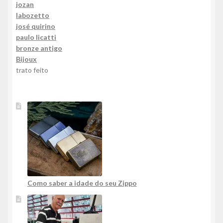
jozan
labozetto
josé quirino
paulo licatti
bronze antigo
Bijoux
trato feito
Como saber a idade do seu Zippo