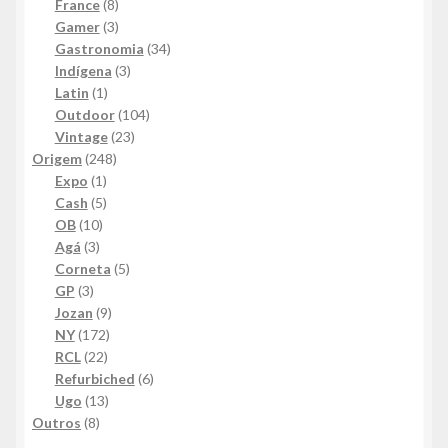
8
produto
France
8
produtos
3
Gamer
3
produtos
34
Gastronomia
34
3
produtos
Indígena
3
1
produtos
Latin
1
produto
104
Outdoor
104
23
produtos
Vintage
23
248
produtos
Origem
248
1
produtos
Expo
1
produto
5
Cash
5
10
produtos
OB
10
3
produtos
Agá
3
produtos
5
Corneta
5
3
produtos
GP
3
produtos
9
Jozan
9
172
produtos
NY
172
22
produtos
RCL
22
produtos
6
Refurbiched
6
13
produtos
Ugo
13
8
produtos
Outros
8
produtos