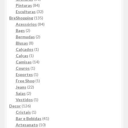
84
produtos
Pinturas
84
produtos
32
Esculturas
32
135
produtos
BreShopping
135
produtos
84
Acessórios
84
2
produtos
Bags
2
produtos
2
Bermudas
2
8
produtos
Blusas
8
produtos
1
Calçados
1
1
produto
Calças
1
produto
14
Camisas
14
1
produtos
Couros
1
produto
1
Esportes
1
produto
1
Free Shop
1
22
produto
Jeans
22
2
produtos
Saias
2
produtos
1
Vestidos
1
126
produto
Decor
126
produtos
1
Cristais
1
produto
41
Bar e Bebidas
41
10
produtos
Artesanato
10