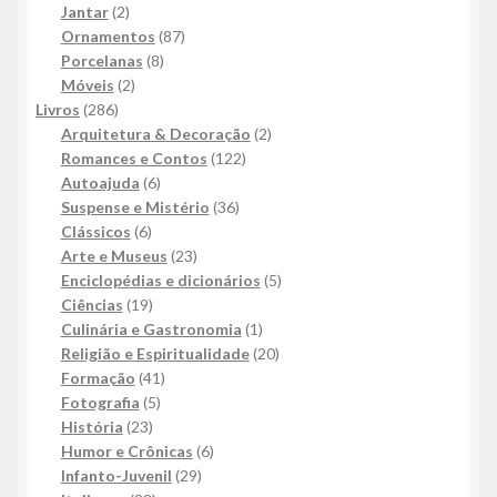
2
produtos
Jantar
2
produtos
87
Ornamentos
87
8
produtos
Porcelanas
8
2
produtos
Móveis
2
286
produtos
Livros
286
produtos
2
Arquitetura & Decoração
2
122
produtos
Romances e Contos
122
6
produtos
Autoajuda
6
produtos
36
Suspense e Mistério
36
6
produtos
Clássicos
6
produtos
23
Arte e Museus
23
produtos
5
Enciclopédias e dicionários
5
19
produtos
Ciências
19
produtos
1
Culinária e Gastronomia
1
produto
20
Religião e Espiritualidade
20
41
produtos
Formação
41
5
produtos
Fotografia
5
23
produtos
História
23
produtos
6
Humor e Crônicas
6
29
produtos
Infanto-Juvenil
29