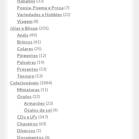
33
produtos
Italianos
33
produtos
7
Poesia, Poema e Prosa
7
produtos
22
Variedades e Hobbies
22
8
produtos
Viagem
8
produtos
205
Jóias e Bijoux
205
49
produtos
Anéis
49
produtos
61
Brincos
61
produtos
35
Colares
35
produtos
12
Pingentes
12
19
produtos
Pulseiras
19
produtos
53
Presentes
53
13
produtos
Tesouro
13
produtos
1884
Colecionáveis
1884
11
produtos
Miniaturas
11
32
produtos
Óculos
32
produtos
23
Armações
23
produtos
9
Óculos de sol
9
347
produtos
CDs e LPs
347
63
produtos
Chaveiros
63
1
produtos
Diversos
1
produto
6
Documentos
6