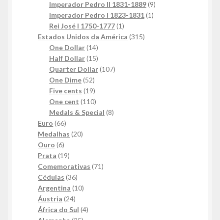
9
produtos
Imperador Pedro II 1831-1889
9
1
produtos
Imperador Pedro I 1823-1831
1
1
produto
Rei José I 1750-1777
1
produto
315
Estados Unidos da América
315
14
produtos
One Dollar
14
produtos
15
Half Dollar
15
produtos
107
Quarter Dollar
107
52
produtos
One Dime
52
produtos
19
Five cents
19
produtos
110
One cent
110
produtos
8
Medals & Special
8
66
produtos
Euro
66
produtos
20
Medalhas
20
6
produtos
Ouro
6
produtos
19
Prata
19
produtos
71
Comemorativas
71
36
produtos
Cédulas
36
produtos
10
Argentina
10
24
produtos
Áustria
24
produtos
4
África do Sul
4
25
produtos