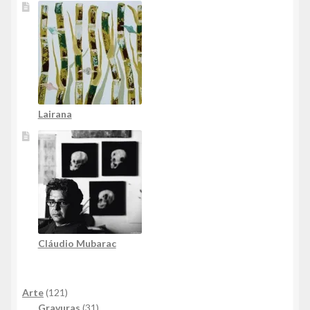
Lairana
Cláudio Mubarac
121
Arte
121
produtos
31
Gravuras
31