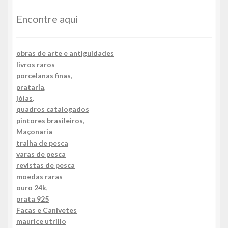
Encontre aqui
obras de arte e antiguidades
livros raros
porcelanas finas
,
prataria
,
jóias
,
quadros catalogados
pintores brasileiros
,
Maçonaria
tralha de pesca
varas de pesca
revistas de pesca
moedas raras
ouro 24k
,
prata 925
Facas e Canivetes
maurice utrillo