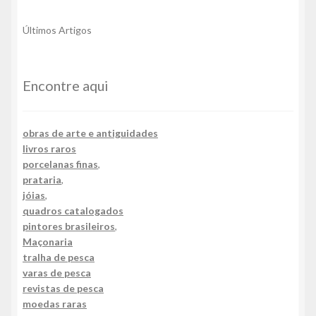
Últimos Artigos
Encontre aqui
obras de arte e antiguidades
livros raros
porcelanas finas
,
prataria
,
jóias
,
quadros catalogados
pintores brasileiros
,
Maçonaria
tralha de pesca
varas de pesca
revistas de pesca
moedas raras