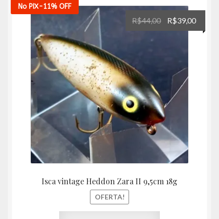
No PIX
-11%
OFF
O
O
R$
44,00
R$
39,00
preço
preço
original
atual
era:
é:
R$44,00.
R$39,
Isca vintage Heddon Zara II 9,5cm 18g
OFERTA!