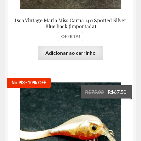
Isca Vintage Maria Miss Carna 140 Spotted Silver
Blue back (importada)
OFERTA!
Adicionar ao carrinho
No PIX
-10%
OFF
O
O
R$
75,00
R$
67,50
preço
preço
original
atual
era:
é:
R$75,00.
R$67,