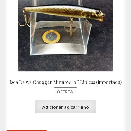
original
atual
era:
é:
R$75,00.
R$67,
Isca Daiwa Chugger Minnow 10F Lipless (importada)
OFERTA!
Adicionar ao carrinho