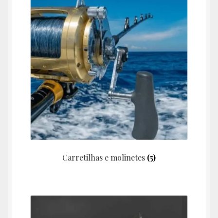
Informática
CDs e LPs
Filmes
Chaveiros
Filatelia
Numismática
Maçonaria
Carretilhas e molinetes
(5)
Veículos
Jóias