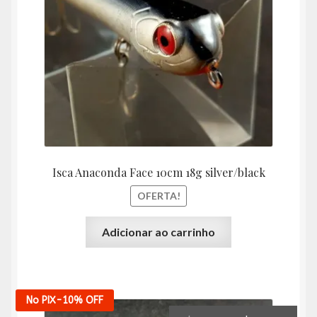
R$54,00.
R$48,
Isca Anaconda Face 10cm 18g silver/black
OFERTA!
Adicionar ao carrinho
No PIX
-10%
OFF