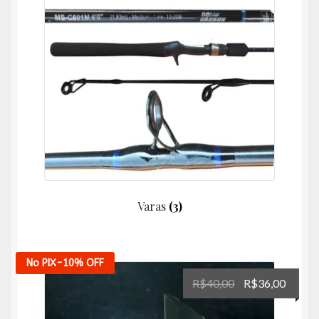
Varas
(3)
No PIX
-10%
OFF
O
O
R$
40,00
R$
36,00
preço
preço
original
atual