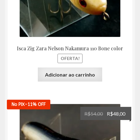
Isca Zig Zara Nelson Nakamura 110 Bone color
OFERTA!
Adicionar ao carrinho
No PIX
-11%
OFF
O
O
R$
54,00
R$
48,00
preço
preço
original
atual
era:
é: