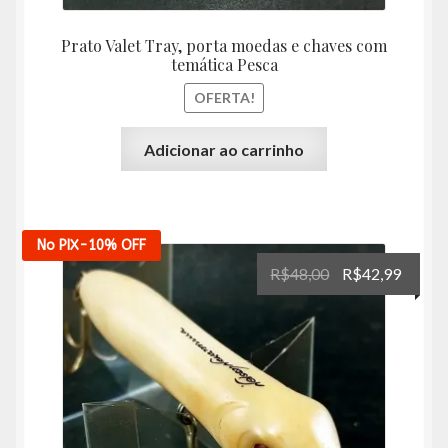
Prato Valet Tray, porta moedas e chaves com
temática Pesca
OFERTA!
Adicionar ao carrinho
No PIX
-10%
OFF
O
O
R$
48,00
R$
42,99
preço
preço
original
atual
era:
é:
R$48,00.
R$42,