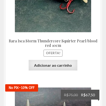
Rara Isca Storm Thundercore Squirter Pearl/blood
red 10cm
OFERTA!
Adicionar ao carrinho
No PIX
-10%
OFF
O
O
R$
75,00
R$
67,50
preço
preço