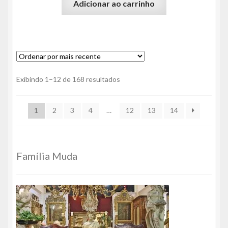
Adicionar ao carrinho
Classificado
Exibindo 1–12 de 168 resultados
por
mais
1
2
3
4
…
12
13
14
recente
Família Muda