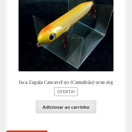
era:
é:
R$40,00.
R$36,
Isca Zagaia Cascavel 90 (Camaleão) 9cm 16g
OFERTA!
Adicionar ao carrinho