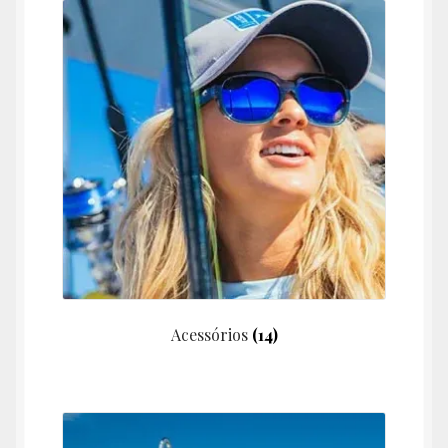
Canetas
Cutelaria
Prataria
Fotografia
Relógios
Pesca
Acessórios
(14)
Revistas
Eletrônicos