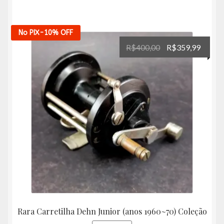
No PIX
-10%
OFF
O
O
R$
400,00
R$
359,99
preço
preço
original
atual
era:
é:
R$400,00.
R$359
Rara Carretilha Dehn Junior (anos 1960~70) Coleção