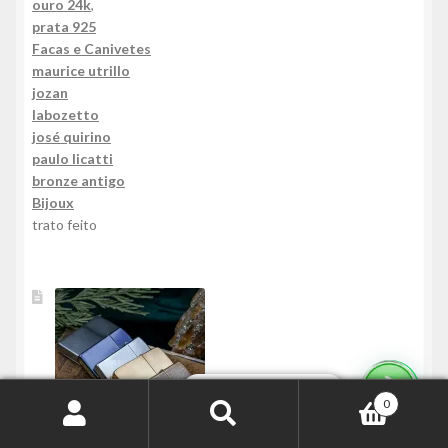
ouro 24k
,
prata 925
Facas e Canivetes
maurice utrillo
jozan
labozetto
josé quirino
paulo licatti
bronze antigo
Bijoux
trato feito
Mais Informações
0
Pesquisar
Pesquisar