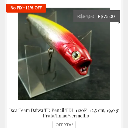
No PIX
-11%
OFF
O
O
R$
84,00
R$
75,00
preço
preço
original
atual
era:
é:
R$84,00.
R$75,
Isca Team Daiwa TD Pencil TDL 1120F | 12,5 cm, 19,0 g
– Prata/limão/vermelho
OFERTA!