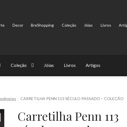
rte
Decor
BreShopping
Coleção
Jóias
Livros
Arti
Coleção
Jóias
Livros
Artigos
 molinetes
CARRETILHA PENN 113 SÉCULO PASSADO – COLEÇÃO
Carretilha Penn 113