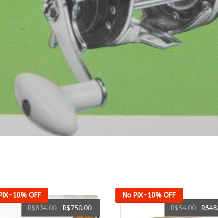
PIX
-10%
OFF
No PIX
-10%
OFF
O
O
O
R$
834,00
R$
750,00
R$
54,00
R$
48
preço
preço
preço