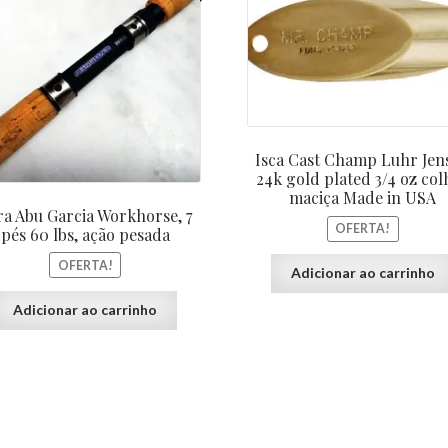
original
atual
origin
era:
é:
era:
R$834,00.
R$750,00.
R$54,0
Isca Cast Champ Luhr Jen
24k gold plated 3/4 oz col
maciça Made in USA
ra Abu Garcia Workhorse, 7
OFERTA!
pés 60 lbs, ação pesada
OFERTA!
Adicionar ao carrinho
Adicionar ao carrinho