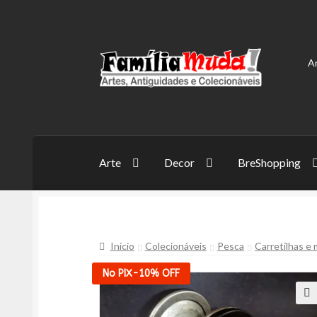
Pular
Pular
A
para
para
navegação
o
conteúdo
Arte
Decor
BreShopping
Início
Colecionáveis
Pesca
Carretilhas e
No PIX
-10%
OFF
🔍