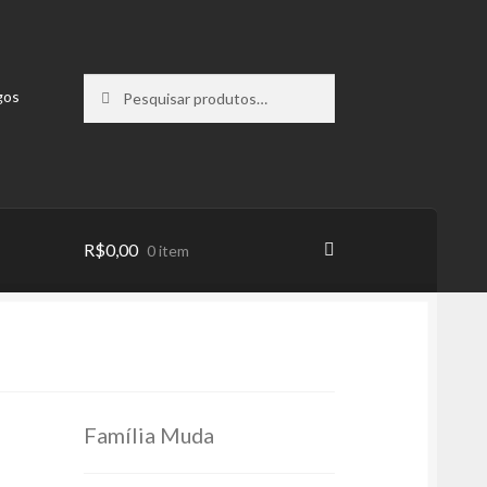
Pesquisar
Pesquisar
gos
por:
R$
0,00
0 item
Família Muda