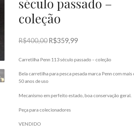
século passado –
coleção
O
O
R$
400,00
R$
359,99
preço
preço
Carretilha Penn 113 século passado – coleção
original
atual
era:
é:
Bela carretilha para pesca pesada marca Penn com mais 
50 anos de uso
R$400,00.
R$359,99.
Mecanismo em perfeito estado, boa conservação geral.
Peça para colecionadores
VENDIDO