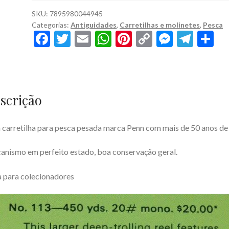
SKU:
7895980044945
Categorias:
Antiguidades
,
Carretilhas e molinetes
,
Pesca
F
T
E
W
Pi
C
M
T
S
ac
w
m
h
nt
o
es
el
h
e
itt
ai
at
er
p
se
e
ar
b
er
l
s
es
y
n
gr
e
scrição
o
A
t
Li
g
a
o
p
n
er
m
 carretilha para pesca pesada marca Penn com mais de 50 anos de
k
p
k
nismo em perfeito estado, boa conservação geral.
 para colecionadores