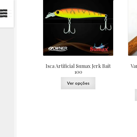
Isca Artificial Sumax Jerk Bait
Va
100
Este
Ver opções
produto
tem
várias
variantes.
As
opções
podem
ser