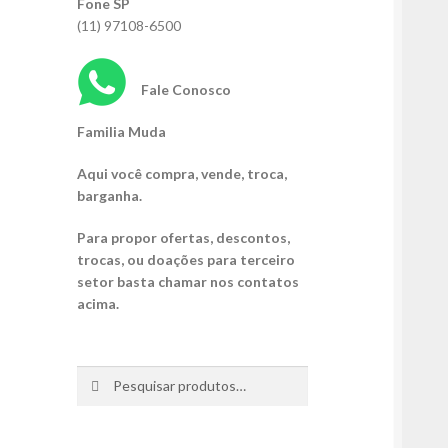
Fone SP
(11) 97108-6500
Fale Conosco
Familia Muda
Aqui você compra, vende, troca,
barganha.
Para propor ofertas, descontos,
trocas, ou doações para terceiro
setor basta chamar nos contatos
acima.
Pesquisar
Pesquisar
por: