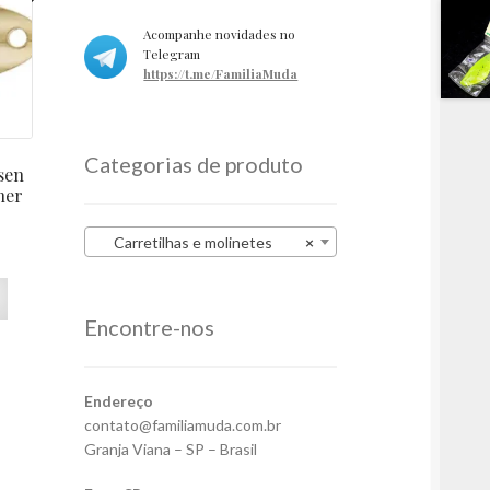
al
atual
Acompanhe novidades no
é:
Telegram
0.
R$48,60.
https://t.me/FamiliaMuda
Categorias de produto
sen
her
Carretilhas e molinetes
×
Encontre-nos
Endereço
contato@familiamuda.com.br
Granja Viana – SP – Brasil