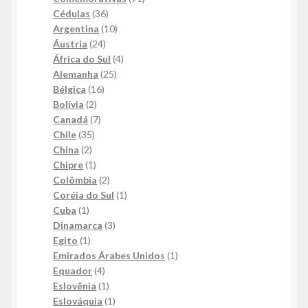
36
produtos
Cédulas
36
produtos
10
Argentina
10
24
produtos
Áustria
24
produtos
4
África do Sul
4
25
produtos
Alemanha
25
16
produtos
Bélgica
16
2
produtos
Bolívia
2
produtos
7
Canadá
7
35
produtos
Chile
35
2
produtos
China
2
produtos
1
Chipre
1
produto
2
Colômbia
2
produtos
1
Coréia do Sul
1
1
produto
Cuba
1
produto
3
Dinamarca
3
1
produtos
Egito
1
produto
1
Emirados Árabes Unidos
1
4
produto
Equador
4
produtos
1
Eslovênia
1
produto
1
Eslováquia
1