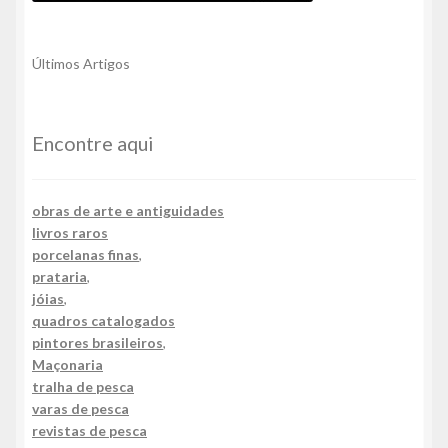
Últimos Artigos
Encontre aqui
obras de arte e antiguidades
livros raros
porcelanas finas
,
prataria
,
jóias
,
quadros catalogados
pintores brasileiros
,
Maçonaria
tralha de pesca
varas de pesca
revistas de pesca