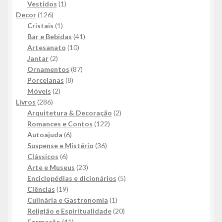
produtos
1
Vestidos
1
126
produto
Decor
126
produtos
1
Cristais
1
produto
41
Bar e Bebidas
41
10
produtos
Artesanato
10
2
produtos
Jantar
2
produtos
87
Ornamentos
87
8
produtos
Porcelanas
8
2
produtos
Móveis
2
286
produtos
Livros
286
produtos
2
Arquitetura & Decoração
2
122
produtos
Romances e Contos
122
6
produtos
Autoajuda
6
produtos
36
Suspense e Mistério
36
6
produtos
Clássicos
6
produtos
23
Arte e Museus
23
produtos
5
Enciclopédias e dicionários
5
19
produtos
Ciências
19
produtos
1
Culinária e Gastronomia
1
produto
20
Religião e Espiritualidade
20
41
produtos
Formação
41