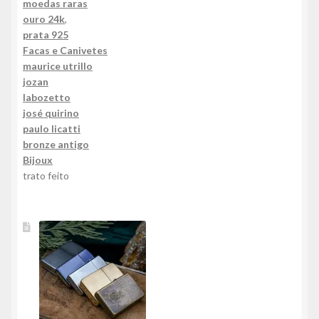
moedas raras
ouro 24k
,
prata 925
Facas e Canivetes
maurice utrillo
jozan
labozetto
josé quirino
paulo licatti
bronze antigo
Bijoux
trato feito