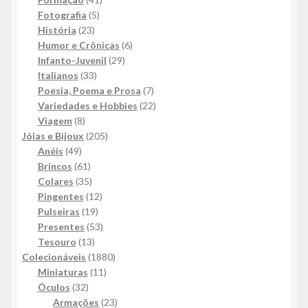
5
produtos
Fotografia
5
23
produtos
História
23
produtos
6
Humor e Crônicas
6
29
produtos
Infanto-Juvenil
29
33
produtos
Italianos
33
produtos
7
Poesia, Poema e Prosa
7
produtos
22
Variedades e Hobbies
22
8
produtos
Viagem
8
produtos
205
Jóias e Bijoux
205
49
produtos
Anéis
49
produtos
61
Brincos
61
produtos
35
Colares
35
produtos
12
Pingentes
12
19
produtos
Pulseiras
19
produtos
53
Presentes
53
13
produtos
Tesouro
13
produtos
1880
Colecionáveis
1880
11
produtos
Miniaturas
11
32
produtos
Óculos
32
produtos
23
Armações
23