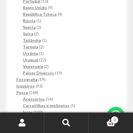
produtos
10
Portugal
10
produtos
9
Reino Unido
9
produtos
4
República Tcheca
4
1
produtos
Rússia
1
produto
2
Suécia
2
2
produtos
Suiça
2
produtos
1
Tailândia
1
2
produto
Turquia
2
1
produtos
Ucrânia
1
produto
22
Uruguai
22
produtos
2
Venezuela
2
produtos
19
Países Diversos
19
19
produtos
Fotografia
19
93
produtos
Isqueiros
93
168
produtos
Pesca
168
produtos
14
Acessórios
14
produtos
5
Carretilhas e molinetes
5
103
produtos
Iscas
103
Mais Informações
produtos
32
Tralhas
32
0
3
produtos
Varas
3
Pesquisar
Pesquisar
produtos
30
Relógios
30