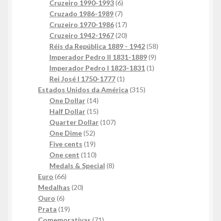
produtos
6
Cruzeiro 1990-1993
6
7
produtos
Cruzado 1986-1989
7
produtos
17
Cruzeiro 1970-1986
17
produtos
20
Cruzeiro 1942-1967
20
produtos
58
Réis da República 1889 - 1942
58
9
produtos
Imperador Pedro II 1831-1889
9
1
produtos
Imperador Pedro I 1823-1831
1
1
produto
Rei José I 1750-1777
1
produto
315
Estados Unidos da América
315
14
produtos
One Dollar
14
produtos
15
Half Dollar
15
produtos
107
Quarter Dollar
107
52
produtos
One Dime
52
produtos
19
Five cents
19
produtos
110
One cent
110
produtos
8
Medals & Special
8
66
produtos
Euro
66
produtos
20
Medalhas
20
6
produtos
Ouro
6
produtos
19
Prata
19
produtos
71
Comemorativas
71