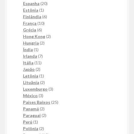
20
produto
Espanha
20
1
produtos
Estônia
1
produto
6
Finlândia
6
10
produtos
França
10
6
produtos
Grécia
6
produtos
2
Hong Kong
2
2
produtos
Hungria
2
1
produtos
Índia
1
produto
7
Irlanda
7
11
produtos
Itália
11
2
produtos
Japão
2
produtos
1
Letônia
1
produto
2
Lituânia
2
produtos
3
Luxemburgo
3
3
produtos
México
3
produtos
25
Países Baixos
25
2
produtos
Panamá
2
produtos
2
Paraguai
2
1
produtos
Perú
1
produto
2
Polônia
2