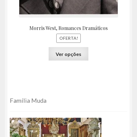
Morris West, Romances Dramáticos
OFERTA!
Este
Ver opções
produto
tem
várias
variantes.
As
opções
Família Muda
podem
ser
escolhidas
na
página