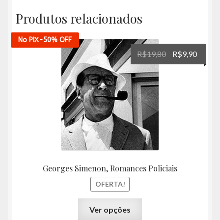
Produtos relacionados
No PIX
-50%
OFF
O
O
R$
19,80
R$
9,90
preço
preço
original
atual
era:
é:
R$19,80.
R$9,90
Georges Simenon, Romances Policiais
OFERTA!
Este
Ver opções
produto