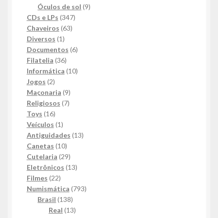
produtos
9
Óculos de sol
9
347
produtos
CDs e LPs
347
63
produtos
Chaveiros
63
1
produtos
Diversos
1
produto
6
Documentos
6
36
produtos
Filatelia
36
produtos
10
Informática
10
2
produtos
Jogos
2
produtos
9
Maçonaria
9
7
produtos
Religiosos
7
16
produtos
Toys
16
produtos
1
Veículos
1
produto
13
Antiguidades
13
10
produtos
Canetas
10
produtos
29
Cutelaria
29
produtos
13
Eletrônicos
13
22
produtos
Filmes
22
produtos
793
Numismática
793
138
produtos
Brasil
138
produtos
13
Real
13