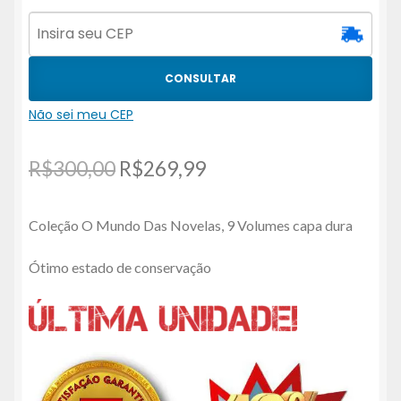
CONSULTAR
Não sei meu CEP
O
O
R$
300,00
R$
269,99
preço
preço
Coleção O Mundo Das Novelas, 9 Volumes capa dura
original
atual
era:
é:
Ótimo estado de conservação
R$300,00.
R$269,99.