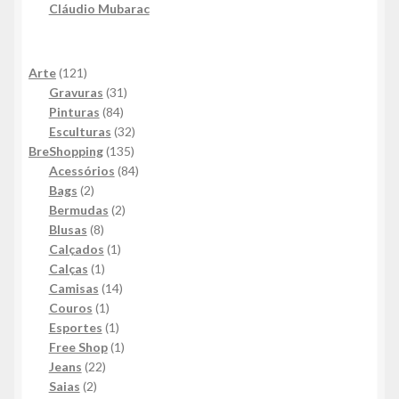
Cláudio Mubarac
121
Arte
121
produtos
31
Gravuras
31
84
produtos
Pinturas
84
produtos
32
Esculturas
32
135
produtos
BreShopping
135
produtos
84
Acessórios
84
2
produtos
Bags
2
produtos
2
Bermudas
2
8
produtos
Blusas
8
produtos
1
Calçados
1
1
produto
Calças
1
produto
14
Camisas
14
1
produtos
Couros
1
produto
1
Esportes
1
produto
1
Free Shop
1
22
produto
Jeans
22
2
produtos
Saias
2