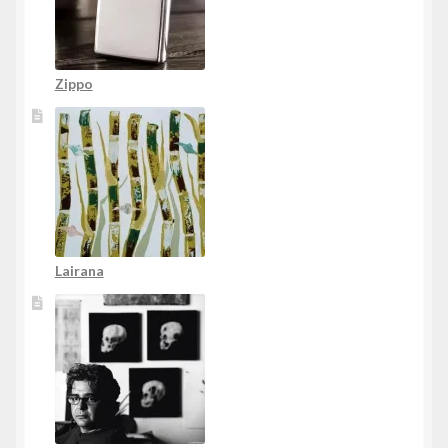
Zippo
Lairana