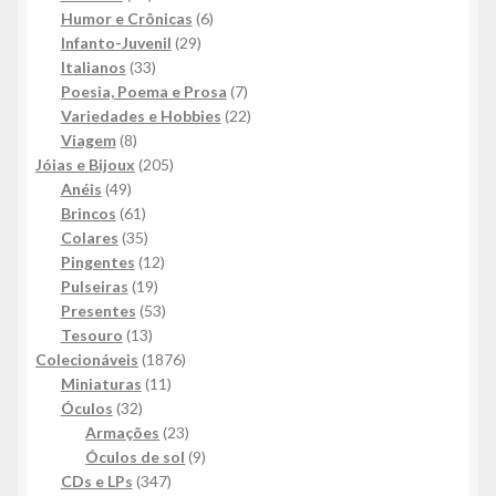
produtos
6
Humor e Crônicas
6
29
produtos
Infanto-Juvenil
29
33
produtos
Italianos
33
produtos
7
Poesia, Poema e Prosa
7
produtos
22
Variedades e Hobbies
22
8
produtos
Viagem
8
produtos
205
Jóias e Bijoux
205
49
produtos
Anéis
49
produtos
61
Brincos
61
produtos
35
Colares
35
produtos
12
Pingentes
12
19
produtos
Pulseiras
19
produtos
53
Presentes
53
13
produtos
Tesouro
13
produtos
1876
Colecionáveis
1876
11
produtos
Miniaturas
11
32
produtos
Óculos
32
produtos
23
Armações
23
produtos
9
Óculos de sol
9
347
produtos
CDs e LPs
347