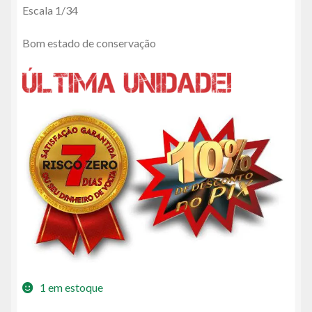
era:
é:
Escala 1/34
R$30,00.
R$27,00.
Bom estado de conservação
1 em estoque