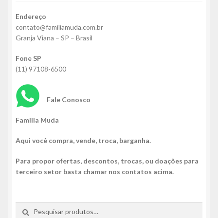
Endereço
contato@familiamuda.com.br
Granja Viana – SP – Brasil
Fone SP
(11) 97108-6500
Fale Conosco
Familia Muda
Aqui você compra, vende, troca, barganha.
Para propor ofertas, descontos, trocas, ou doações para
terceiro setor basta chamar nos contatos acima.
Pesquisar
Pesquisar
por: