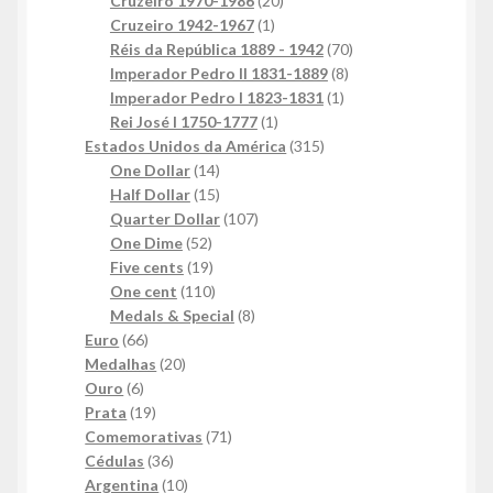
Cruzeiro 1970-1986
20
1
produtos
Cruzeiro 1942-1967
1
produto
70
Réis da República 1889 - 1942
70
8
produtos
Imperador Pedro II 1831-1889
8
1
produtos
Imperador Pedro I 1823-1831
1
1
produto
Rei José I 1750-1777
1
produto
315
Estados Unidos da América
315
14
produtos
One Dollar
14
produtos
15
Half Dollar
15
produtos
107
Quarter Dollar
107
52
produtos
One Dime
52
produtos
19
Five cents
19
produtos
110
One cent
110
produtos
8
Medals & Special
8
66
produtos
Euro
66
produtos
20
Medalhas
20
6
produtos
Ouro
6
produtos
19
Prata
19
produtos
71
Comemorativas
71
36
produtos
Cédulas
36
produtos
10
Argentina
10