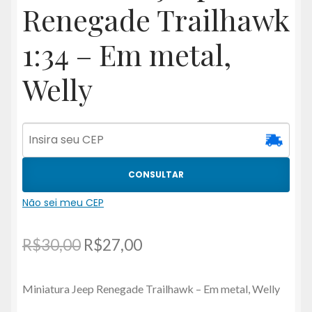
Renegade Trailhawk
1:34 – Em metal,
Welly
CONSULTAR
Não sei meu CEP
O
O
R$
30,00
R$
27,00
preço
preço
Miniatura Jeep Renegade Trailhawk – Em metal, Welly
original
atual