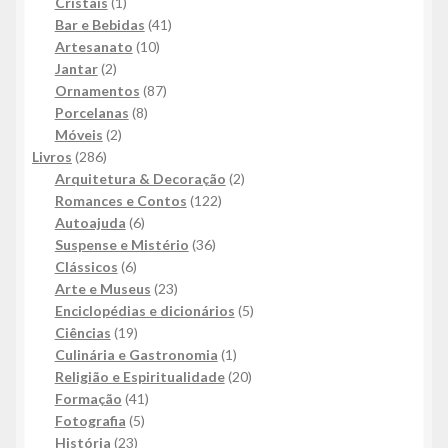
produtos
1
Cristais
1
produto
41
Bar e Bebidas
41
10
produtos
Artesanato
10
2
produtos
Jantar
2
produtos
87
Ornamentos
87
8
produtos
Porcelanas
8
2
produtos
Móveis
2
286
produtos
Livros
286
produtos
2
Arquitetura & Decoração
2
122
produtos
Romances e Contos
122
6
produtos
Autoajuda
6
produtos
36
Suspense e Mistério
36
6
produtos
Clássicos
6
produtos
23
Arte e Museus
23
produtos
5
Enciclopédias e dicionários
5
19
produtos
Ciências
19
produtos
1
Culinária e Gastronomia
1
produto
20
Religião e Espiritualidade
20
41
produtos
Formação
41
5
produtos
Fotografia
5
23
produtos
História
23