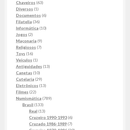
63
produtos
Chaveiros
63
1
produtos
Diversos
1
produto
6
Documentos
6
36
produtos
Filatelia
36
produtos
10
Informática
10
2
produtos
Jogos
2
produtos
9
Maçonaria
9
7
produtos
Religiosos
7
16
produtos
Toys
16
produtos
1
Veículos
1
produto
13
Antiguidades
13
10
produtos
Canetas
10
produtos
29
Cutelaria
29
produtos
13
Eletrônicos
13
22
produtos
Filmes
22
produtos
789
Numismática
789
133
produtos
Brasil
133
produtos
13
Real
13
produtos
6
Cruzeiro 1990-1993
6
7
produtos
Cruzado 1986-1989
7
produtos
20