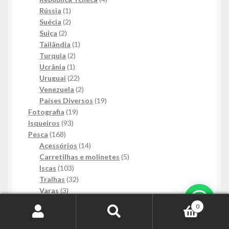
1
produtos
Rússia
1
produto
2
Suécia
2
2
produtos
Suiça
2
produtos
1
Tailândia
1
2
produto
Turquia
2
1
produtos
Ucrânia
1
produto
22
Uruguai
22
produtos
2
Venezuela
2
produtos
19
Países Diversos
19
19
produtos
Fotografia
19
93
produtos
Isqueiros
93
168
produtos
Pesca
168
produtos
14
Acessórios
14
produtos
5
Carretilhas e molinetes
5
103
produtos
Iscas
103
produtos
32
Tralhas
32
3
produtos
Varas
3
Mais Informações
produtos
30
Relógios
30
0
produtos
203
Revistas
203
Pesquisar
Pesquisar
produtos
7
Arquitetura & Decoração
7