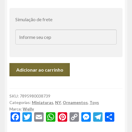
Simulação de frete
Miniatura
Adicionar ao carrinho
Jeep
Renegade
Trailhawk
1:34
SKU:
7895980038739
Categorias:
Miniaturas
,
NY
,
Ornamentos
,
Toys
-
Marca:
Welly
Em
F
T
E
W
Pi
C
M
T
S
metal,
ac
w
m
h
nt
o
es
el
h
Welly