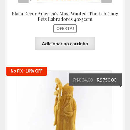
Placa Decor America’s Most Wanted: The Lab Gang
Pets Labradores 40x32cm
OFERTA!
Adicionar ao carrinho
No PIX
-10%
OFF
O
O
R$
834,00
R$
750,00
preço
preço
original
atual
era:
é:
R$834,00.
R$750