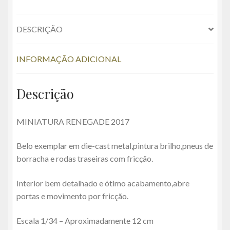
quantidade
e
itt
ai
at
er
p
se
e
ar
b
er
l
s
es
y
n
gr
e
DESCRIÇÃO
o
A
t
Li
g
a
o
p
n
er
m
INFORMAÇÃO ADICIONAL
k
p
k
Descrição
MINIATURA RENEGADE 2017
Belo exemplar em die-cast metal,pintura brilho,pneus de
borracha e rodas traseiras com fricção.
Interior bem detalhado e ótimo acabamento,abre
portas e movimento por fricção.
Escala 1/34 – Aproximadamente 12 cm