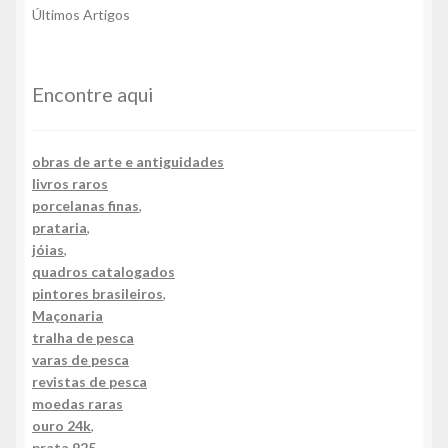
Últimos Artigos
Encontre aqui
obras de arte e antiguidades
livros raros
porcelanas finas
,
prataria
,
jóias
,
quadros catalogados
pintores brasileiros
,
Maçonaria
tralha de pesca
varas de pesca
revistas de pesca
moedas raras
ouro 24k
,
prata 925