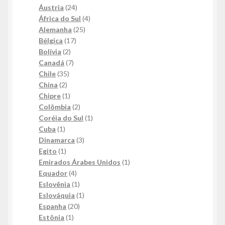
24
produtos
Áustria
24
produtos
4
África do Sul
4
25
produtos
Alemanha
25
17
produtos
Bélgica
17
2
produtos
Bolívia
2
produtos
7
Canadá
7
35
produtos
Chile
35
2
produtos
China
2
produtos
1
Chipre
1
produto
2
Colômbia
2
produtos
1
Coréia do Sul
1
1
produto
Cuba
1
produto
3
Dinamarca
3
1
produtos
Egito
1
produto
1
Emirados Árabes Unidos
1
4
produto
Equador
4
produtos
1
Eslovênia
1
produto
1
Eslováquia
1
20
produto
Espanha
20
1
produtos
Estônia
1