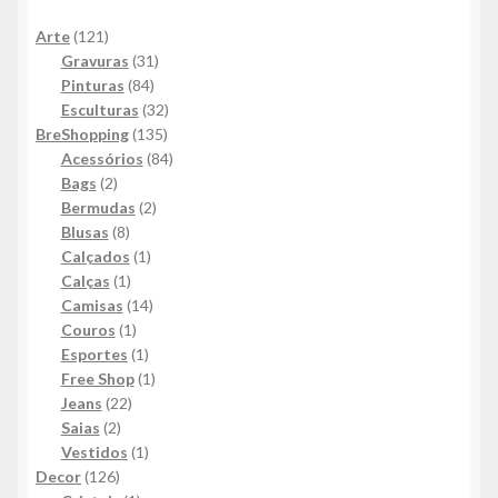
121
Arte
121
produtos
31
Gravuras
31
84
produtos
Pinturas
84
produtos
32
Esculturas
32
135
produtos
BreShopping
135
produtos
84
Acessórios
84
2
produtos
Bags
2
produtos
2
Bermudas
2
8
produtos
Blusas
8
produtos
1
Calçados
1
1
produto
Calças
1
produto
14
Camisas
14
1
produtos
Couros
1
produto
1
Esportes
1
produto
1
Free Shop
1
22
produto
Jeans
22
2
produtos
Saias
2
produtos
1
Vestidos
1
126
produto
Decor
126