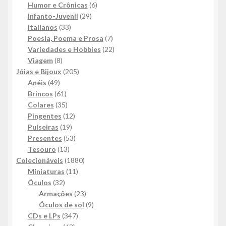
produtos
6
Humor e Crônicas
6
29
produtos
Infanto-Juvenil
29
33
produtos
Italianos
33
produtos
7
Poesia, Poema e Prosa
7
produtos
22
Variedades e Hobbies
22
8
produtos
Viagem
8
produtos
205
Jóias e Bijoux
205
49
produtos
Anéis
49
produtos
61
Brincos
61
produtos
35
Colares
35
produtos
12
Pingentes
12
19
produtos
Pulseiras
19
produtos
53
Presentes
53
13
produtos
Tesouro
13
produtos
1880
Colecionáveis
1880
11
produtos
Miniaturas
11
32
produtos
Óculos
32
produtos
23
Armações
23
produtos
9
Óculos de sol
9
347
produtos
CDs e LPs
347