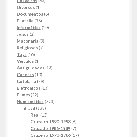
63
produtos
Chaveiros
63
1
produtos
Diversos
1
produto
6
Documentos
6
36
produtos
Filatelia
36
produtos
10
Informática
10
2
produtos
Jogos
2
produtos
9
Maçonaria
9
7
produtos
Religiosos
7
16
produtos
Toys
16
produtos
1
Veículos
1
produto
13
Antiguidades
13
10
produtos
Canetas
10
produtos
29
Cutelaria
29
produtos
13
Eletrônicos
13
22
produtos
Filmes
22
produtos
793
Numismática
793
138
produtos
Brasil
138
produtos
13
Real
13
produtos
6
Cruzeiro 1990-1993
6
7
produtos
Cruzado 1986-1989
7
produtos
17
Cruzeiro 1970-1986
17