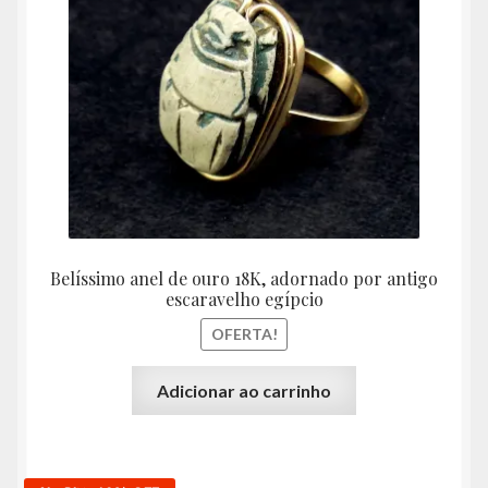
era:
é:
R$4.400,00.
R$3.90
Belíssimo anel de ouro 18K, adornado por antigo
escaravelho egípcio
OFERTA!
Adicionar ao carrinho