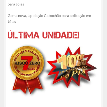
para Jóias
era:
é:
Gema nova, lapidação Cabochão para aplicação em
R$75,00.
R$67,50.
Jóias