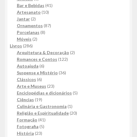
produto
41
Bar e Bebidas
41
10
produtos
Artesanato
10
2
produtos
Jantar
2
produtos
87
Ornamentos
87
8
produtos
Porcelanas
8
2
produtos
Móveis
2
286
produtos
Livros
286
produtos
2
Arquitetura & Decoração
2
122
produtos
Romances e Contos
122
6
produtos
Autoajuda
6
produtos
36
Suspense e Mistério
36
6
produtos
Clássicos
6
produtos
23
Arte e Museus
23
produtos
5
Enciclopédias e dicionários
5
19
produtos
Ciências
19
produtos
1
Culinária e Gastronomia
1
produto
20
Religião e Espiritualidade
20
41
produtos
Formação
41
5
produtos
Fotografia
5
23
produtos
História
23