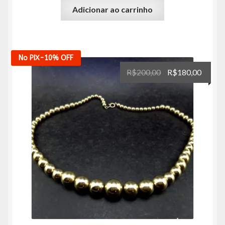
Adicionar ao carrinho
No PIX
-10%
OFF
O
O
R$
200,00
R$
180,00
preço
preço
original
atual
era:
é:
R$200,00.
R$180