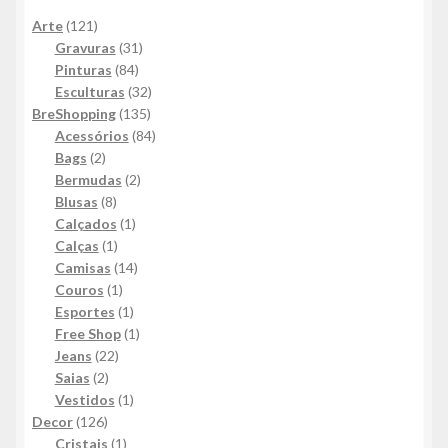
121
Arte
121
produtos
31
Gravuras
31
84
produtos
Pinturas
84
produtos
32
Esculturas
32
135
produtos
BreShopping
135
produtos
84
Acessórios
84
2
produtos
Bags
2
produtos
2
Bermudas
2
8
produtos
Blusas
8
produtos
1
Calçados
1
1
produto
Calças
1
produto
14
Camisas
14
1
produtos
Couros
1
produto
1
Esportes
1
produto
1
Free Shop
1
22
produto
Jeans
22
2
produtos
Saias
2
produtos
1
Vestidos
1
126
produto
Decor
126
produtos
1
Cristais
1