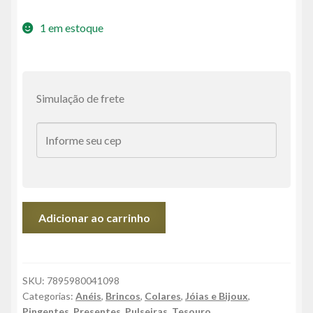
1 em estoque
Simulação de frete
Pedra
Adicionar ao carrinho
Preciosa,
Cristal
de
Quartzo
SKU:
7895980041098
Categorias:
Anéis
,
Brincos
,
Colares
,
Jóias e Bijoux
,
Transparente
Pingentes
,
Presentes
,
Pulseiras
,
Tesouro