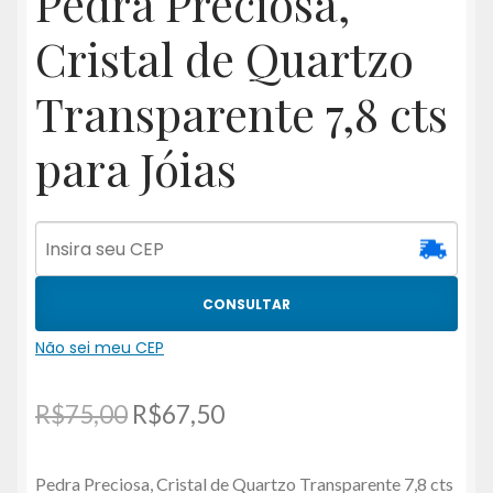
Pedra Preciosa,
Cristal de Quartzo
Transparente 7,8 cts
para Jóias
CONSULTAR
Não sei meu CEP
O
O
R$
75,00
R$
67,50
preço
preço
Pedra Preciosa, Cristal de Quartzo Transparente 7,8 cts
original
atual