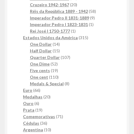
produtos
20
Cruzeiro 1942-1967
20
produtos
58
Réis da República 1889 - 1942
58
9
produtos
Imperador Pedro II 1831-1889
9
1
produtos
Imperador Pedro I 1823-1831
1
1
produto
Rei José I 1750-1777
1
produto
315
Estados Unidos da América
315
14
produtos
One Dollar
14
produtos
15
Half Dollar
15
produtos
107
Quarter Dollar
107
52
produtos
One Dime
52
produtos
19
Five cents
19
produtos
110
One cent
110
produtos
8
Medals & Special
8
66
produtos
Euro
66
produtos
20
Medalhas
20
6
produtos
Ouro
6
produtos
19
Prata
19
produtos
71
Comemorativas
71
36
produtos
Cédulas
36
produtos
10
Argentina
10