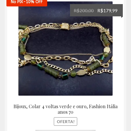
No PIX
-10%
OFF
O
O
R$
200,00
R$
179,99
preço
preço
original
atual
era:
é:
R$200,00.
R$179
Bijoux, Colar 4 voltas verde e ouro, Fashion Itália
anos 70
OFERTA!