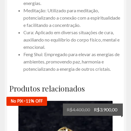
energias.
Meditação: Utilizado para meditação,
potencializando a conexão com a espiritualidade
e facilitando a concentração.
Cura: Aplicado em diversas situações de cura,
auxiliando no equilíbrio do corpo físico, mental e
emocional.
Feng Shui: Empregado para elevar as energias de
ambientes, promovendo paz, harmonia e
potencializando a energia de outros cristais.
Produtos relacionados
No PIX
-11%
OFF
O
O
R$
4.400,00
R$
3.900,00
preço
preço
original
atual