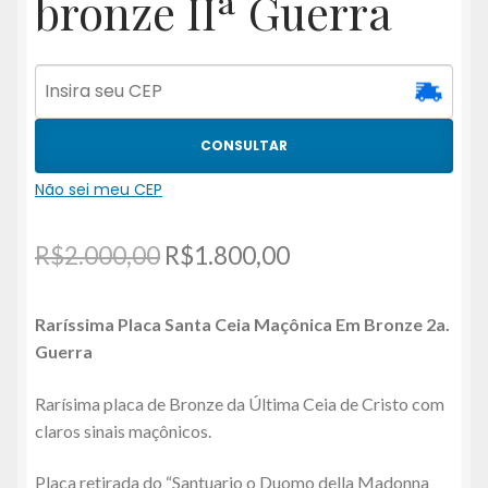
bronze IIª Guerra
CONSULTAR
Não sei meu CEP
O
O
R$
2.000,00
R$
1.800,00
preço
preço
Raríssima Placa Santa Ceia Maçônica Em Bronze 2a.
original
atual
Guerra
era:
é:
Rarísima placa de Bronze da Última Ceia de Cristo com
R$2.000,00.
R$1.800,00.
claros sinais maçônicos.
Placa retirada do “Santuario o Duomo della Madonna