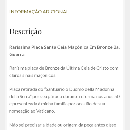
o
A
t
Li
g
a
o
p
n
er
m
INFORMAÇÃO ADICIONAL
k
p
k
Descrição
Raríssima Placa Santa Ceia Maçônica Em Bronze 2a.
Guerra
Rarísima placa de Bronze da Última Ceia de Cristo com
claros sinais maçônicos.
Placa retirada do “Santuario o Duomo della Madonna
della Serra” por seu pároco durante reforma nos anos 50
e presenteada à minha família por ocasião de sua
nomeação ao Vaticano.
Não sei precisar a idade ou origem da peça antes disso,