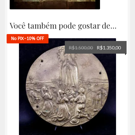
Você também pode gostar de…
No PIX
-10%
OFF
O
O
R$
1.500,00
R$
1.350,00
preço
preço
original
atual
era:
é:
R$1.500,00.
R$1.35