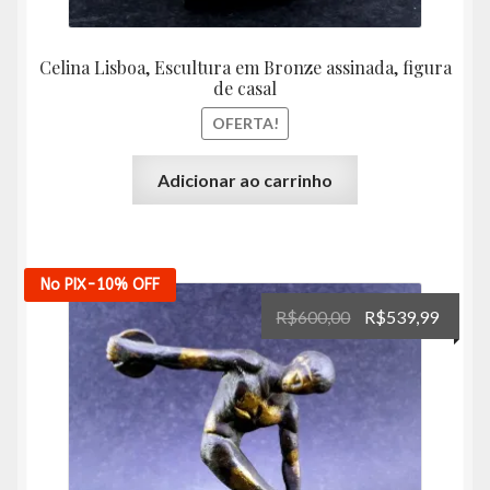
Celina Lisboa, Escultura em Bronze assinada, figura
de casal
OFERTA!
Adicionar ao carrinho
No PIX
-10%
OFF
O
O
R$
600,00
R$
539,99
preço
preço
original
atual
era:
é:
R$600,00.
R$539