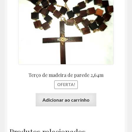
R$200,00.
R$179
Terço de madeira de parede 2,64m
OFERTA!
Adicionar ao carrinho
Produtos relacionados