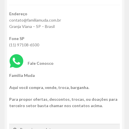
Endereço
contato@familiamuda.com.br
Granja Viana – SP – Brasil
Fone SP
(11) 97108-6500
Fale Conosco
Familia Muda
Aqui você compra, vende, troca, barganha.
Para propor ofertas, descontos, trocas, ou doações para
terceiro setor basta chamar nos contatos acima.
Pesquisar
Pesquisar