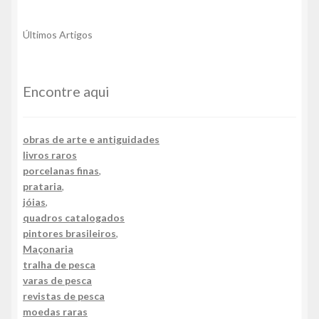
Últimos Artigos
Encontre aqui
obras de arte e antiguidades
livros raros
porcelanas finas
,
prataria
,
jóias
,
quadros catalogados
pintores brasileiros
,
Maçonaria
tralha de pesca
varas de pesca
revistas de pesca
moedas raras