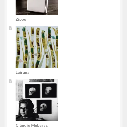
Zippo
Lairana
Cláudio Mubarac