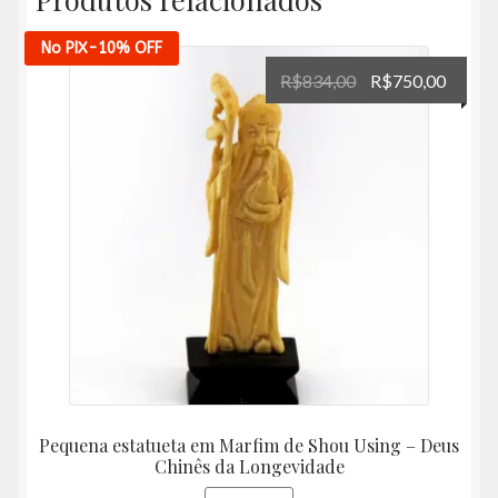
No PIX
-10%
OFF
O
O
R$
834,00
R$
750,00
preço
preço
original
atual
era:
é:
R$834,00.
R$750
Pequena estatueta em Marfim de Shou Using – Deus
Chinês da Longevidade