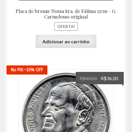
Placa de bronze Nossa Sra. de Fátima 17cm – G.
Carmelosso original
OFERTA!
Adicionar ao carrinho
No PIX
-10%
OFF
O
O
R$
40,00
R$
36,00
preço
preço
original
atual
era:
é:
R$40,00.
R$36,