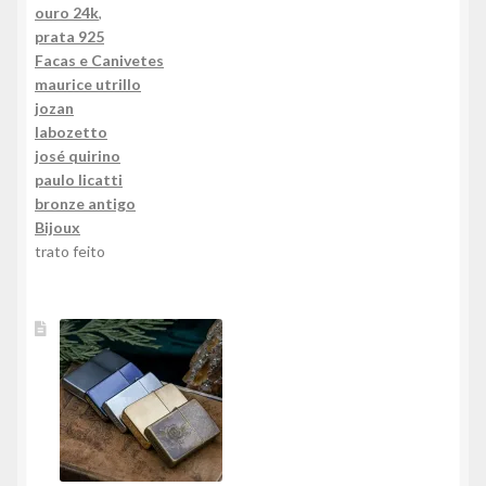
ouro 24k
,
prata 925
Facas e Canivetes
maurice utrillo
jozan
labozetto
josé quirino
paulo licatti
bronze antigo
Bijoux
trato feito