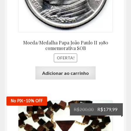
Moeda/Medalha Papa João Paulo II 1980
comemorativa SOB
OFERTA!
Adicionar ao carrinho
No PIX
-10%
OFF
O
O
R$
200,00
R$
179,99
preço
preço
original
atual
era:
é: