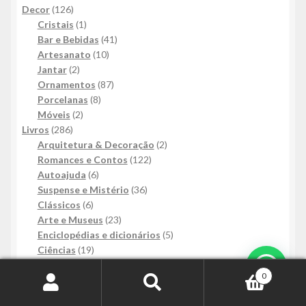
126
produto
Decor
126
produtos
1
Cristais
1
produto
41
Bar e Bebidas
41
10
produtos
Artesanato
10
2
produtos
Jantar
2
produtos
87
Ornamentos
87
8
produtos
Porcelanas
8
2
produtos
Móveis
2
286
produtos
Livros
286
produtos
2
Arquitetura & Decoração
2
122
produtos
Romances e Contos
122
6
produtos
Autoajuda
6
produtos
36
Suspense e Mistério
36
6
produtos
Clássicos
6
produtos
23
Arte e Museus
23
produtos
5
Enciclopédias e dicionários
5
19
produtos
Ciências
19
produtos
1
Mais Informações
Culinária e Gastronomia
1
0
produto
20
Religião e Espiritualidade
20
Pesquisar
Pesquisar
41
produtos
Formação
41