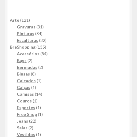
121
Arte
121
produtos
31
Gravuras
31
84
produtos
Pinturas
84
produtos
32
Esculturas
32
135
produtos
BreShopping
135
produtos
84
Acessórios
84
2
produtos
Bags
2
produtos
2
Bermudas
2
8
produtos
Blusas
8
produtos
1
Calçados
1
1
produto
Calças
1
produto
14
Camisas
14
1
produtos
Couros
1
produto
1
Esportes
1
produto
1
Free Shop
1
22
produto
Jeans
22
2
produtos
Saias
2
produtos
1
Vestidos
1