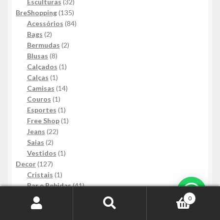
produtos
32
Esculturas
32
135
produtos
BreShopping
135
produtos
84
Acessórios
84
2
produtos
Bags
2
produtos
2
Bermudas
2
8
produtos
Blusas
8
produtos
1
Calçados
1
1
produto
Calças
1
produto
14
Camisas
14
1
produtos
Couros
1
produto
1
Esportes
1
produto
1
Free Shop
1
22
produto
Jeans
22
2
produtos
Saias
2
produtos
1
Vestidos
1
127
produto
Decor
127
produtos
1
Cristais
1
produto
41
Bar e Bebidas
41
Mais Informações
10
produtos
Artesanato
10
0
2
produtos
Jantar
2
Pesquisar
Pesquisar
produtos
87
Ornamentos
87