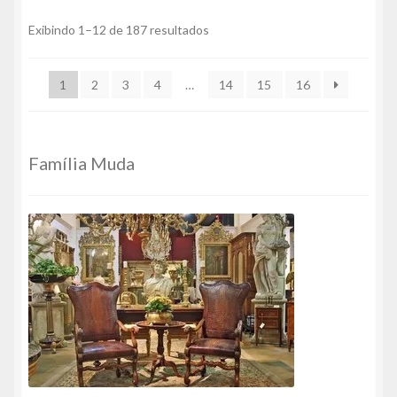
Classificado
Exibindo 1–12 de 187 resultados
por
mais
1
2
3
4
…
14
15
16
recente
Família Muda