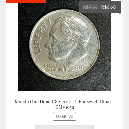
O
O
R$
7,50
R$
6,60
preço
preço
original
atual
era:
é:
R$7,50.
R$6,60
Moeda One Dime USA 2012-D, Roosevelt Dime –
KM#195a
OFERTA!