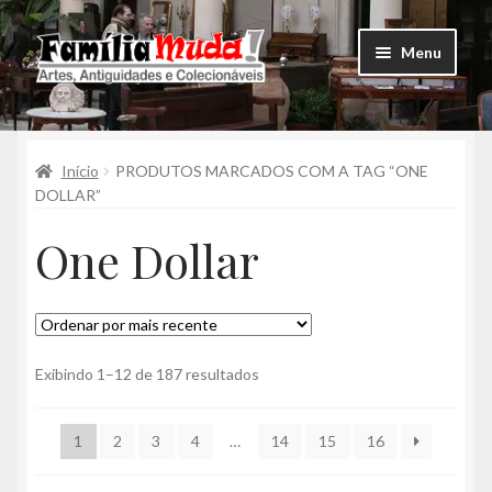
Pular
Pular
Menu
para
para
navegação
o
Expandi
Arte
conteúdo
menu
descend
Expandi
Início
PRODUTOS MARCADOS COM A TAG “ONE
Decor
menu
DOLLAR”
descend
Expandi
BreShopping
One Dollar
menu
descend
Expandi
Coleção
menu
descend
Jóias
Classificado
Exibindo 1–12 de 187 resultados
por
Livros
mais
1
2
3
4
…
14
15
16
recente
Artigos