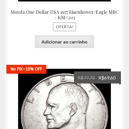
Moeda One Dollar USA 1977 Eisenhower/Eagle MBC
– KM#203
OFERTA!
Adicionar ao carrinho
No PIX
-10%
OFF
O
O
R$
77,70
R$
69,60
preço
preço
original
atual
era:
é:
R$77,70.
R$69,