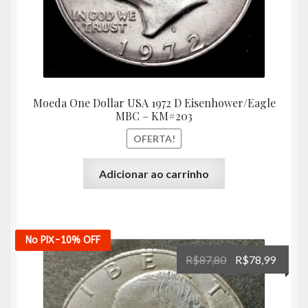
Moeda One Dollar USA 1972 D Eisenhower/Eagle
MBC – KM#203
OFERTA!
Adicionar ao carrinho
No PIX
-10%
OFF
O
O
R$
87,80
R$
78,99
preço
preço
original
atual