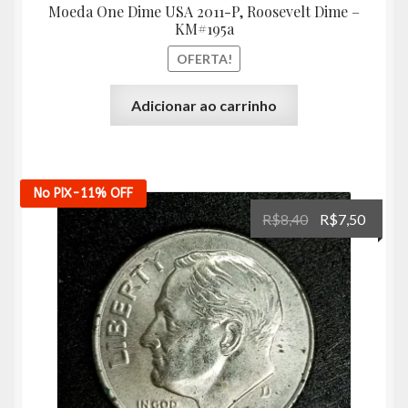
Moeda One Dime USA 2011-P, Roosevelt Dime –
KM#195a
OFERTA!
Adicionar ao carrinho
No PIX
-11%
OFF
O
O
R$
8,40
R$
7,50
preço
preço
original
atual
era:
é:
R$8,40.
R$7,50