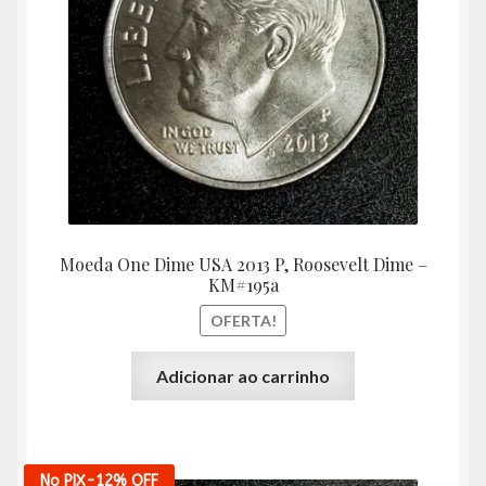
R$8,40.
R$7,50
Moeda One Dime USA 2013 P, Roosevelt Dime –
KM#195a
OFERTA!
Adicionar ao carrinho
No PIX
-12%
OFF