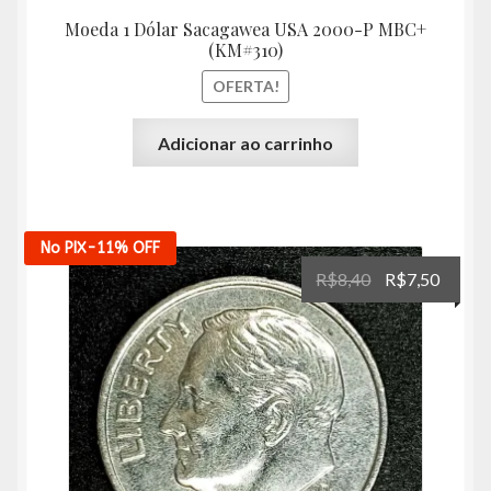
Moeda 1 Dólar Sacagawea USA 2000-P MBC+
(KM#310)
OFERTA!
Adicionar ao carrinho
No PIX
-11%
OFF
O
O
R$
8,40
R$
7,50
preço
preço
original
atual
era:
é:
R$8,40.
R$7,50