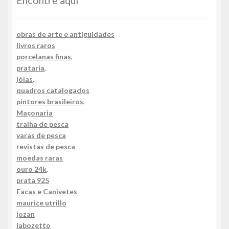
obras de arte e antiguidades
livros raros
porcelanas finas
,
prataria
,
jóias
,
quadros catalogados
pintores brasileiros
,
Maçonaria
tralha de pesca
varas de pesca
revistas de pesca
moedas raras
ouro 24k
,
prata 925
Facas e Canivetes
maurice utrillo
jozan
labozetto