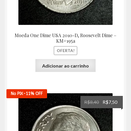
Moeda One Dime USA 2010-D, Roosevelt Dime –
KM#195a
OFERTA!
Adicionar ao carrinho
No PIX
-11%
OFF
O
O
R$
8,40
R$
7,50
preço
preço
original
atual
era:
é:
R$8,40.
R$7,50