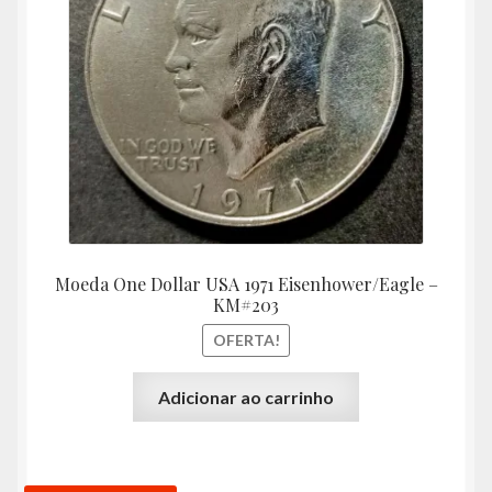
era:
é:
R$87,80.
R$78,
Moeda One Dollar USA 1971 Eisenhower/Eagle –
KM#203
OFERTA!
Adicionar ao carrinho