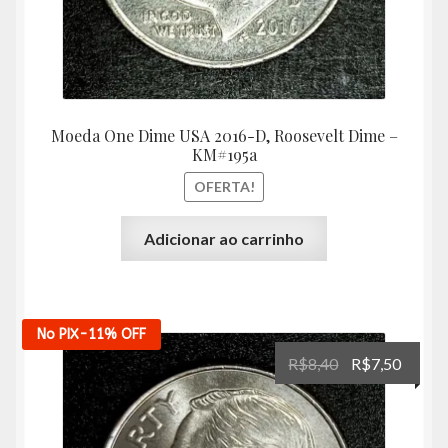
Moeda One Dime USA 2016-D, Roosevelt Dime –
KM#195a
OFERTA!
Adicionar ao carrinho
No PIX
-11%
OFF
O
O
R$
8,40
R$
7,50
preço
preço
original
atual
era:
é: