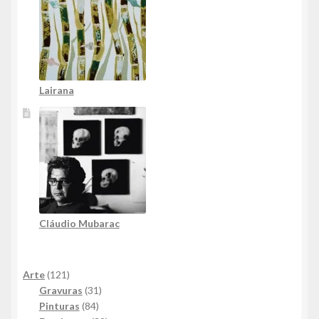
Lairana
Cláudio Mubarac
121
Arte
121
produtos
31
Gravuras
31
84
produtos
Pinturas
84